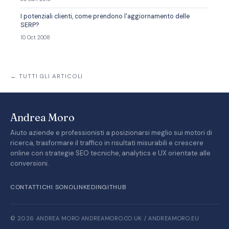
I potenziali clienti, come prendono l'aggiornamento delle
SERP?
10 Oct 2008
← TUTTI GLI ARTICOLI
Andrea Moro
Aiuto aziende e professionisti a posizionarsi meglio sui motori di
ricerca, trasformare il traffico in risultati misurabili e crescere
online con strategie SEO tecniche, analytics e UX orientate alle
conversioni.
CONTATTI
CHI SONO
LINKEDIN
GITHUB
© 2026 ANDREA MORO
·
ANDREAMORO.CO.UK / ANDREAMORO.EU