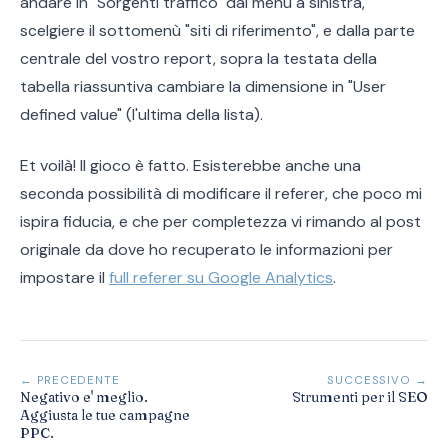
andare in "Sorgenti traffico" dal menù a sinistra,
scelgiere il sottomenù "siti di riferimento", e dalla parte
centrale del vostro report, sopra la testata della
tabella riassuntiva cambiare la dimensione in "User
defined value" (l'ultima della lista).
Et voilà! Il gioco è fatto. Esisterebbe anche una
seconda possibilità di modificare il referer, che poco mi
ispira fiducia, e che per completezza vi rimando al post
originale da dove ho recuperato le informazioni per
impostare il
full referer su Google Analytics
.
← PRECEDENTE
SUCCESSIVO →
Negativo e' meglio.
Strumenti per il SEO
Aggiusta le tue campagne
PPC.