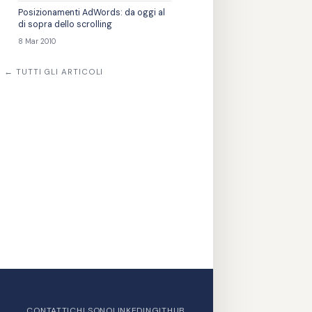
Posizionamenti AdWords: da oggi al
di sopra dello scrolling
8 Mar 2010
← TUTTI GLI ARTICOLI
CONTATTI
CHI SONO
LINKEDIN
GITHUB