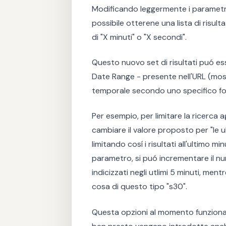
Modificando leggermente i parametri 
possibile otterene una lista di risul
di "X minuti" o "X secondi".
Questo nuovo set di risultati puó e
Date Range - presente nell'URL (mo
temporale secondo uno specifico f
Per esempio, per limitare la ricerca ag
cambiare il valore proposto per "le u
limitando cosí i risultati all'ultimo 
parametro, si puó incrementare il num
indicizzati negli utlimi 5 minuti, men
cosa di questo tipo "s30".
Questa opzioni al momento funziona s