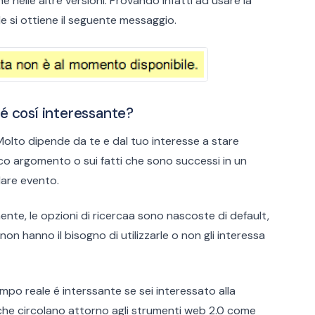
nelle altre versioni. Provando infatti ad usare la
le si ottiene il seguente messaggio.
é cosí interessante?
Molto dipende da te e dal tuo interesse a stare
co argomento o sui fatti che sono successi in un
lare evento.
nte, le opzioni di ricercaa sono nascoste di default,
on hanno il bisogno di utilizzarle o non gli interessa
empo reale é interssante se sei interessato alla
 che circolano attorno agli strumenti web 2.0 come