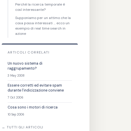
Perché la ricerca temporale é
cosí interessante?
Supponiamo per un attimo che la
cosa possa interessati … ecco un
esempio di real time search in
azione
ARTICOLI CORRELATI
Un nuovo sistema di
raggrupamento?
3 May 2008
Essere corretti ed evitare spam
durante l'indicizzazione conviene
7 Oct 2006
Cosa sono i motori di ricerca
10 Sep 2006
← TUTTI GLI ARTICOLI