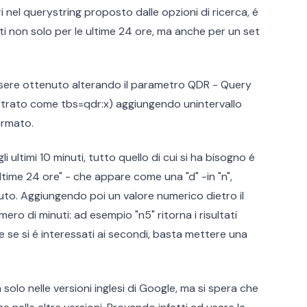
nel querystring proposto dalle opzioni di ricerca, é
tati non solo per le ultime 24 ore, ma anche per un set
ssere ottenuto alterando il parametro QDR - Query
strato come tbs=qdr:x) aggiungendo unintervallo
ormato.
li ultimi 10 minuti, tutto quello di cui si ha bisogno é
ltime 24 ore" - che appare come una "d" -in "n",
minuto. Aggiungendo poi un valore numerico dietro il
ero di minuti: ad esempio "n5" ritorna i risultati
tre se si é interessati ai secondi, basta mettere una
olo nelle versioni inglesi di Google, ma si spera che