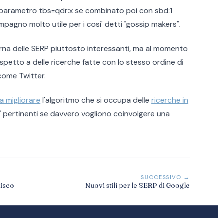
 Il parametro tbs=qdr:x se combinato poi con sbd:1
agno molto utile per i cosi' detti "gossip makers".
torna delle SERP piuttosto interessanti, ma al momento
ispetto a delle ricerche fatte con lo stesso ordine di
 come Twitter.
 migliorare
l'algoritmo che si occupa delle
ricerche in
' pertinenti se davvero vogliono coinvolgere una
SUCCESSIVO →
disco
Nuovi stili per le SERP di Google