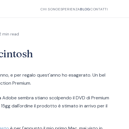
CHI SONO
ESPERIENZA
BLOG
CONTATTI
2 min read
cintosh
eanno, e per regalo quest'anno ho esagerato. Un bel
ction Premium.
alla Adobe sembra stiano scolpendo il DVD di Premium
15gg dall'ordine il prodotto è stimato in arrivo per il
esto
è per l'appunto il mio primo Mac, mai visto in