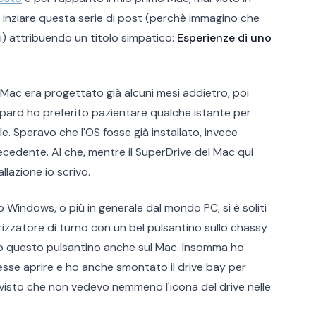
 inziare questa serie di post (perchè immagino che
ri) attribuendo un titolo simpatico:
Esperienze di uno
l Mac era progettato già alcuni mesi addietro, poi
opard ho preferito pazientare qualche istante per
 Speravo che l'OS fosse già installato, invece
ecedente. Al che, mentre il SuperDrive del Mac qui
llazione io scrivo.
 Windows, o più in generale dal mondo PC, si è soliti
rizzatore di turno con un bel pulsantino sullo chassy
do questo pulsantino anche sul Mac. Insomma ho
esse aprire e ho anche smontato il drive bay per
, visto che non vedevo nemmeno l'icona del drive nelle