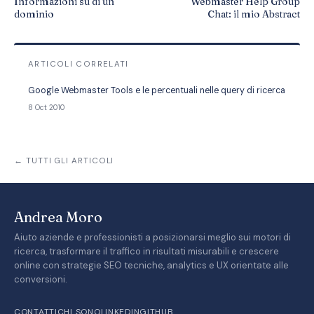
Informazioni su di un
Webmaster Help Group
dominio
Chat: il mio Abstract
ARTICOLI CORRELATI
Google Webmaster Tools e le percentuali nelle query di ricerca
8 Oct 2010
← TUTTI GLI ARTICOLI
Andrea Moro
Aiuto aziende e professionisti a posizionarsi meglio sui motori di
ricerca, trasformare il traffico in risultati misurabili e crescere
online con strategie SEO tecniche, analytics e UX orientate alle
conversioni.
CONTATTI
CHI SONO
LINKEDIN
GITHUB