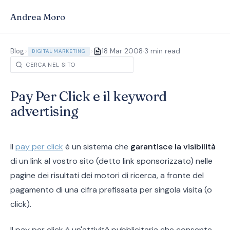
Andrea Moro
·
Blog
>
>
18 Mar 2008
3 min read
DIGITAL MARKETING
Pay Per Click e il keyword
advertising
Il
pay per click
è un sistema che
garantisce la visibilità
di un link al vostro sito (detto link sponsorizzato) nelle
pagine dei risultati dei motori di ricerca, a fronte del
pagamento di una cifra prefissata per singola visita (o
click).
Il pay per click è un'attività pubblicitaria che consente