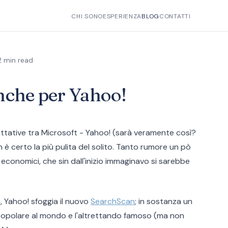
CHI SONO
ESPERIENZA
BLOG
CONTATTI
2 min read
nche per Yahoo!
ttative tra Microsoft - Yahoo! (sarà veramente così?
 è certo la più pulita del solito. Tanto rumore un pò
economici, che sin dall'inizio immaginavo si sarebbe
, Yahoo! sfoggia il nuovo
SearchScan
; in sostanza un
popolare al mondo e l'altrettando famoso (ma non