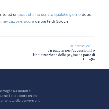
ento ad un
post che ho scritto qualche giorno
dopo,
a
navigazione sicura
da parte di Google.
SUCCESSIVO →
Un pattern per l'accessibilità e
l'indicizzazione delle pagine da parte di
Google
i meglio sui motori di
misurabili e crescere online
orientate alle conversioni.