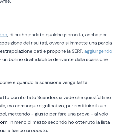
Afee.
doo
, di cui ho parlato qualche giorno fa, anche per
oposizione dei risultati, ovvero si immette una parola
a estrapolazione dati e propone la SERP,
aggiungendo
- un bollino di affidabilità derivante dalla scansione
 come e quando la scansione venga fatta.
etto con il citato Scandoo, si vede che quest'ultimo
le, ma comunque signficativo, per restituire il suo
hoo!, mettendo - giusto per fare una prova - al volo
orn
, in meno di mezzo secondo ho ottenuto la lista
e qui a fianco proposto.