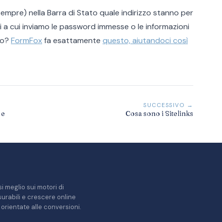
empre) nella Barra di Stato quale indirizzo stanno per
 a cui inviamo le password immesse o le informazioni
amo?
FormFox
fa esattamente
questo, aiutandoci così
SUCCESSIVO →
 e
Cosa sono i Sitelinks
i meglio sui motori di
misurabili e crescere online
orientate alle conversioni.