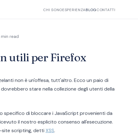
CHI SONO
ESPERIENZA
BLOG
CONTATTI
1 min read
n utili per Firefox
elanti non è un'offesa, tutt'altro. Ecco un paio di
ovrebbero stare nella collezione degli utenti della
lo specifico di bloccare i JavaScript provenienti da
icevuto il nostro esplicito consenso all'esecuzione.
site scripting, detti
XSS
.