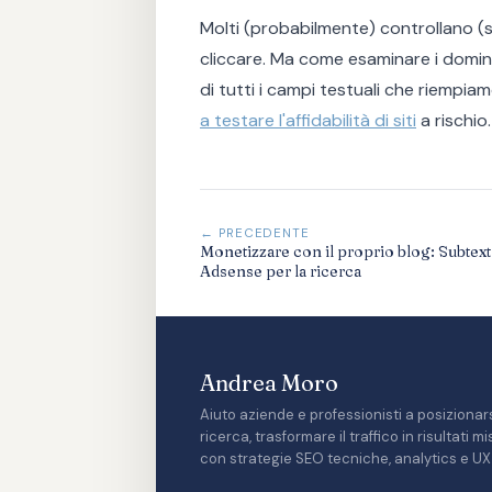
Molti (probabilmente) controllano (s
cliccare. Ma come esaminare i domini
di tutti i campi testuali che riempi
a testare l'affidabilità di siti
a rischio.
← PRECEDENTE
Monetizzare con il proprio blog: Subtext
Adsense per la ricerca
Andrea Moro
Aiuto aziende e professionisti a posizionars
ricerca, trasformare il traffico in risultati 
con strategie SEO tecniche, analytics e UX 