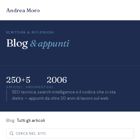
Andrea Moro
SCRITTURA & RIFLESSIONI
Blog
& appunti
250+
5
2006
ARTICOLI
ARGOMENTI
DAL
SEO tecnica, search intelligence e il codice che ci sta
dietro — appunti da oltre 20 anni di lavoro sul web.
Blog
>
Tutti gli articoli