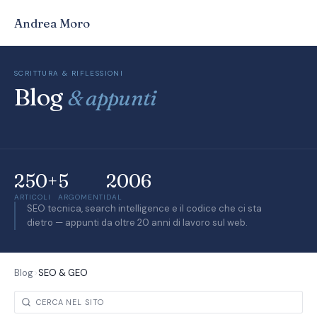
Andrea Moro
SCRITTURA & RIFLESSIONI
Blog
& appunti
250+
5
2006
ARTICOLI
ARGOMENTI
DAL
SEO tecnica, search intelligence e il codice che ci sta
dietro — appunti da oltre 20 anni di lavoro sul web.
Blog
>
SEO & GEO