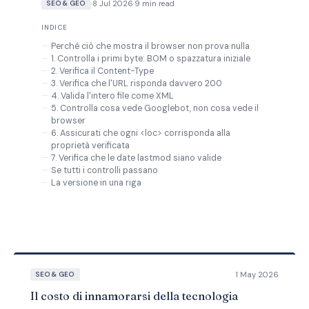
·
8 Jul 2026
·
9 min read
SEO & GEO
INDICE
Perché ciò che mostra il browser non prova nulla
1. Controlla i primi byte: BOM o spazzatura iniziale
2. Verifica il Content-Type
3. Verifica che l'URL risponda davvero 200
4. Valida l'intero file come XML
5. Controlla cosa vede Googlebot, non cosa vede il
browser
6. Assicurati che ogni <loc> corrisponda alla
proprietà verificata
7. Verifica che le date lastmod siano valide
Se tutti i controlli passano
La versione in una riga
1 May 2026
SEO & GEO
Il costo di innamorarsi della tecnologia