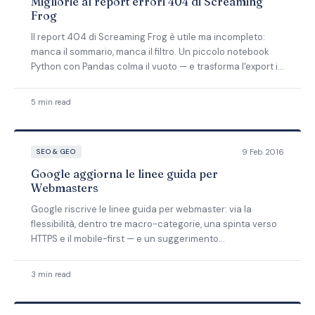
Migliorie al report errori 404 di Screaming
Frog
Il report 404 di Screaming Frog è utile ma incompleto:
manca il sommario, manca il filtro. Un piccolo notebook
Python con Pandas colma il vuoto — e trasforma l'export in
qualcosa che il content team leggerà davvero.
5 min read
9 Feb 2016
SEO & GEO
Google aggiorna le linee guida per
Webmasters
Google riscrive le linee guida per webmaster: via la
flessibilità, dentro tre macro-categorie, una spinta verso
HTTPS e il mobile-first — e un suggerimento
contraddittorio sui link che, no, non mi convince.
3 min read