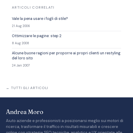
ARTICOLI CORRELATI
Vale la pena usare i fogli di stile?
21 Aug 2006
Ottimizzare le pagine: step 2
8 Aug 2008
Alcune buone ragioni per proporre ai propri clienti un restyling
del loro sito
24 Jan 2007
← TUTTI GLI ARTICOLI
Andrea Moro
Aiuto aziende e professionisti a posizionarsi meglio sui motori di
ricerca, trasformare il traffico in risultati misurabili e crescere
online con strategie SEO tecniche, analytics e UX orientate alle