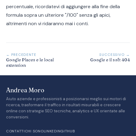
percentuale, ricordatevi di aggiungere alla fine della
formula sopra un ulteriore "/100" senza gli apici,
altrimenti non vi ridaranno mai i conti.
← PRECEDENTE
SUCCESSIVO →
Google Places e le local
Google e il soft 404
extension
Andrea Moro
Aiuto aziende e professionisti a posizionarsi meglio sui motori di
ricerca, trasformare il traffico in risultati misurabili e crescere
online con strategie SEO tecniche, analytics e UX orientate alle
conversioni.
CONTATTI
CHI SONO
LINKEDIN
GITHUB