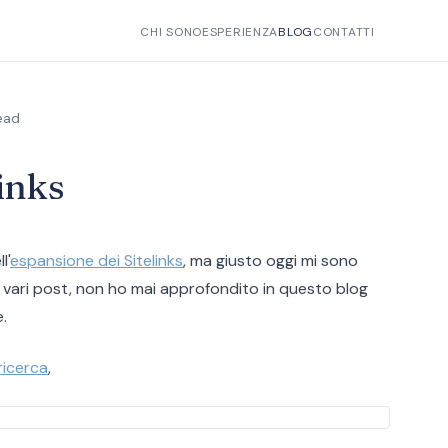
CHI SONO
ESPERIENZA
BLOG
CONTATTI
ead
links
l'
espansione dei Sitelinks
, ma giusto oggi mi sono
u vari post, non ho mai approfondito in questo blog
.
ricerca
,