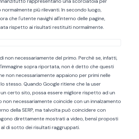
e. Innanzitutto rappresentano una scorciatoia per
o normalmente più rilevanti. In secondo luogo,
ra che l'utente navighi all'interno delle pagine,
a rispetto ai risultati restituiti normalmente.
indi non necessariamente del primo. Perchè se, infatti,
l'immagine sopra riportata, non è detto che questi
 che non necessariamente appaiono per primi nelle
 lo stesso. Quando Google ritiene che la user
 un certo sito, possa essere migliore rispetto ad un
remio non necessariamente coincide con un innalzamento
nterno della SERP, ma talvolta può coincidere con
vengono direttamente mostrati a video, bensì proposti
l di sotto dei risultati raggruppati.