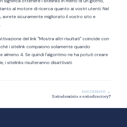
n significa ottenere i sitelinks in meno di un giorno,
 tanto al motore di ricerca quanto ai vostri utenti. Nel
s, avrete sicuramente migliorato il vostro sito e
.
tivazione del link "Mostra altri risultati" coincide con
perchè i sitelink compaiono solamente quando
ne almeno 4. Se quindi l'algoritmo ne ha potuti creare
 i sitelinks risulteranno disattivati.
SUCCESSIVO →
Sottodominio o sottodirectory?