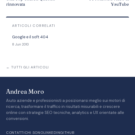
rinnovata
YouTube
ARTICOLI CORRELATI
Google e il soft 404
8 Jun 2010
← TUTTI GLI ARTICOLI
Andrea Moro
Aiuto aziende e professionisti a posizionarsi meglio sui motori di
ricerca, trasformare il traffico in risultati misurabili e crescere
online con strategie SEO tecniche, analytics e UX orientate alle
conversioni.
CONTATTI
CHI SONO
LINKEDIN
GITHUB