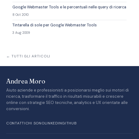
Google Webmaster Tools e le percentuali nelle query di ricerca
8 Oct 2010
Tintarella di sole per Google Webmaster Tools
3 Aug 2009
← TUTTI GLI ARTICOLI
Andrea Moro
Aiuto aziende e professionisti a posizionarsi meglio sui motori di
ricerca, trasformare il traffico in risultati misurabili e crescere
online con strategie SEO tecniche, analytics e UX orientate alle
conversioni.
CONTATTI
CHI SONO
LINKEDIN
GITHUB