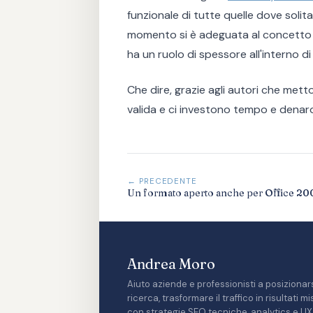
funzionale di tutte quelle dove solit
momento si è adeguata al concetto di
ha un ruolo di spessore all'interno di
Che dire, grazie agli autori che met
valida e ci investono tempo e denar
← PRECEDENTE
Un formato aperto anche per Office 20
Andrea Moro
Aiuto aziende e professionisti a posizionars
ricerca, trasformare il traffico in risultati 
con strategie SEO tecniche, analytics e UX 