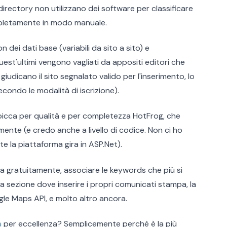
 directory non utilizzano dei software per classificare
ompletamente in modo manuale.
dei dati base (variabili da sito a sito) e
st'ultimi vengono vagliati da appositi editori che
giudicano il sito segnalato valido per l'inserimento, lo
ondo le modalità di iscrizione).
spicca per qualità e per completezza HotFrog, che
ente (e credo anche a livello di codice. Non ci ho
e la piattaforma gira in ASP.Net).
da gratuitamente, associare le keywords che più si
a sezione dove inserire i propri comunicati stampa, la
le Maps API, e molto altro ancora.
a
per eccellenza? Semplicemente perchè è la più