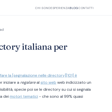
CHI SONO
ESPERIENZA
BLOG
CONTATTI
ead
ctory italiana per
fare la [segnalazione nelle directory][101] è
r iniziare a
regalare
al
sito web
web indicizzato un
isibilità, specie poi se le directory su cui si segnala
za dei
motori tematici
- che sono al 99% quasi