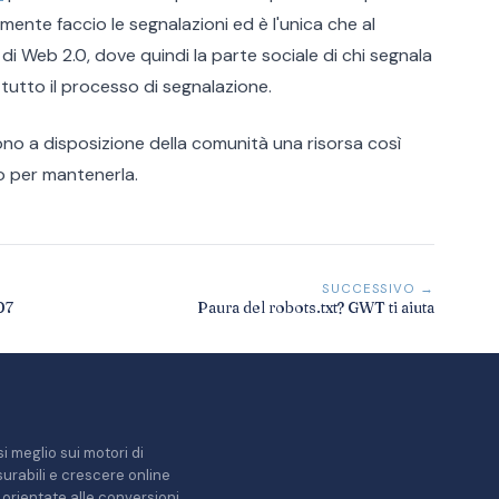
amente faccio le segnalazioni ed è l'unica che al
 Web 2.0, dove quindi la parte sociale di chi segnala
 tutto il processo di segnalazione.
tono a disposizione della comunità una risorsa così
o per mantenerla.
SUCCESSIVO →
07
Paura del robots.txt? GWT ti aiuta
i meglio sui motori di
misurabili e crescere online
orientate alle conversioni.