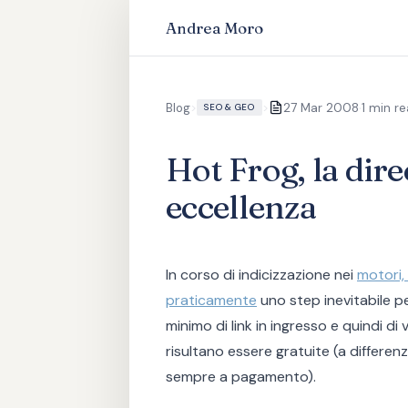
Andrea Moro
·
Blog
>
>
27 Mar 2008
1 min r
SEO & GEO
Hot Frog, la dire
eccellenza
In corso di indicizzazione nei
motori, 
praticamente
uno step inevitabile pe
minimo di link in ingresso e quindi di v
risultano essere gratuite (a differen
sempre a pagamento).