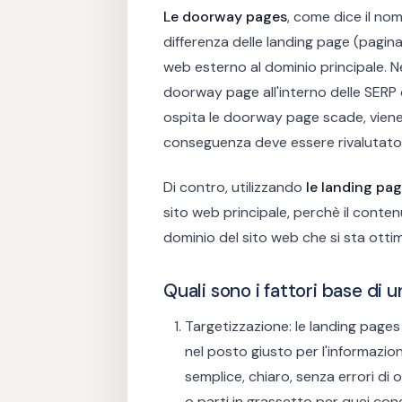
Le doorway pages
, come dice il no
differenza delle landing page (pagina
web esterno al dominio principale. Ne 
doorway page all'interno delle SERP d
ospita le doorway page scade, vien
conseguenza deve essere rivalutato 
Di contro, utilizzando
le landing pa
sito web principale, perchè il conte
dominio del sito web che si sta otti
Quali sono i fattori base di 
Targetizzazione: le landing pages
nel posto giusto per l'informazi
semplice, chiaro, senza errori di o
o parti in grassetto per quei con