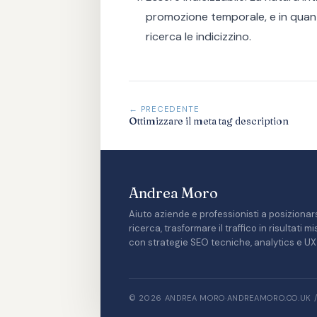
promozione temporale, e in quant
ricerca le indicizzino.
← PRECEDENTE
Ottimizzare il meta tag description
Andrea Moro
Aiuto aziende e professionisti a posizionars
ricerca, trasformare il traffico in risultati 
con strategie SEO tecniche, analytics e UX 
© 2026 ANDREA MORO
·
ANDREAMORO.CO.UK 