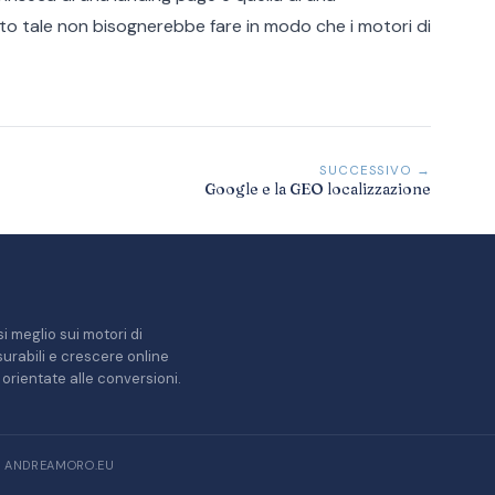
o tale non bisognerebbe fare in modo che i motori di
SUCCESSIVO →
Google e la GEO localizzazione
i meglio sui motori di
misurabili e crescere online
orientate alle conversioni.
/ ANDREAMORO.EU