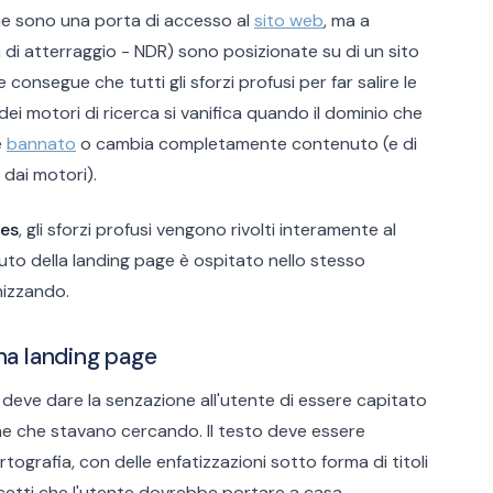
me sono una porta di accesso al
sito web
, ma a
 di atterraggio - NDR) sono posizionate su di un sito
consegue che tutti gli sforzi profusi per far salire le
ei motori di ricerca si vanifica quando il dominio che
e
bannato
o cambia completamente contenuto (e di
dai motori).
ges
, gli sforzi profusi vengono rivolti interamente al
nuto della landing page è ospitato nello stesso
mizzando.
una landing page
 deve dare la senzazione all'utente di essere capitato
one che stavano cercando. Il testo deve essere
rtografia, con delle enfatizzazioni sotto forma di titoli
cetti che l'utente dovrebbe portare a casa.