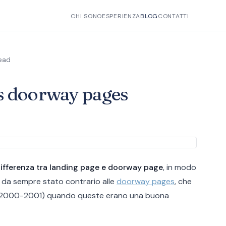
CHI SONO
ESPERIENZA
BLOG
CONTATTI
ead
s doorway pages
differenza tra landing page e doorway page
, in modo
no da sempre stato contrario alle
doorway pages
, che
 del 2000-2001) quando queste erano una buona