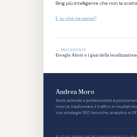
Bing più intelligente che non la scel
E tu che ne pensi?
← PRECEDENTE
Google Alerts e i guai della localizzazion
Andrea Moro
Aiuto aziende e professionisti a posizionars
ricerca, trasformare il traffico in risultati 
con strategie SEO tecniche, analytics e UX 
© 2026 ANDREA MORO
·
ANDREAMORO.CO.UK 