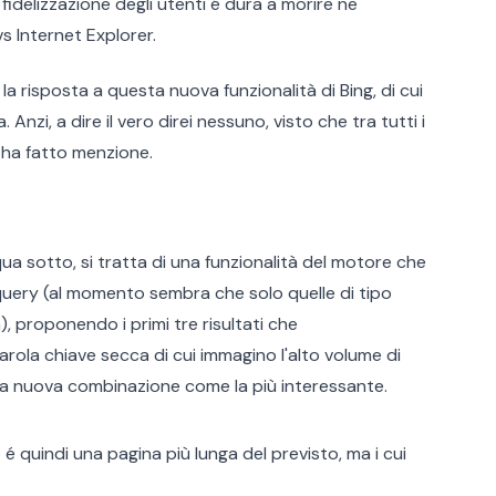
 fidelizzazione degli utenti é dura a morire ne
vs Internet Explorer.
a risposta a questa nuova funzionalità di Bing, di cui
zi, a dire il vero direi nessuno, visto che tra tutti i
 ha fatto menzione.
a sotto, si tratta di una funzionalità del motore che
query (al momento sembra che solo quelle di tipo
 proponendo i primi tre risultati che
rola chiave secca di cui immagino l'alto volume di
 la nuova combinazione come la più interessante.
o é quindi una pagina più lunga del previsto, ma i cui