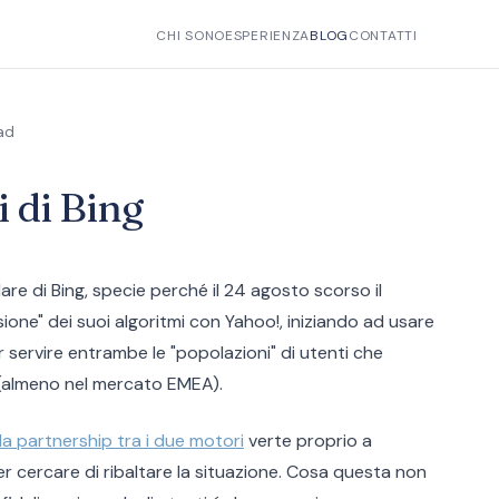
CHI SONO
ESPERIENZA
BLOG
CONTATTI
ad
i di Bing
rlare di Bing, specie perché il 24 agosto scorso il
ione" dei suoi algoritmi con Yahoo!, iniziando ad usare
 servire entrambe le "popolazioni" di utenti che
 (almeno nel mercato EMEA).
 la partnership tra i due motori
verte proprio a
r cercare di ribaltare la situazione. Cosa questa non