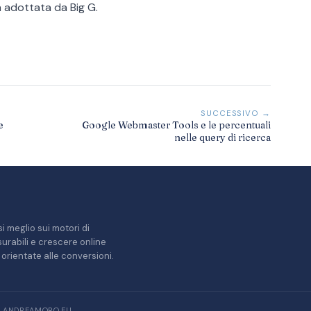
ta adottata da Big G.
SUCCESSIVO →
e
Google Webmaster Tools e le percentuali
nelle query di ricerca
i meglio sui motori di
misurabili e crescere online
orientate alle conversioni.
/ ANDREAMORO.EU