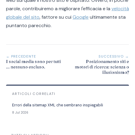
web sul quale il nostro sito è ospitato. Ovvero, in poche
parole, contribuiremo a migliorare l'efficacia e la
velocità
globale del sito
, fattore su cui
Google
ultimamente sta
puntanto parecchio.
← PRECEDENTE
SUCCESSIVO →
I social media sono per tutti
Posizionamento siti e
... nessuno escluso.
motori di ricerca: scienza o
illusionismo?
ARTICOLI CORRELATI
Errori della sitemap XML che sembrano inspiegabili
8 Jul 2026