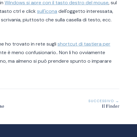
 in
Windows si apre con il tasto destro del mouse
, sul
asto ctrl e click
sull'icona
dell'oggetto interessata,
scrivania, piuttosto che sulla casella di testo, ecc.
he ho trovato in rete sugli
shortcut di tastiera per
e è meno confusionario.. Non li ho ovviamente
eno, ma almeno si può prendere spunto o imparare
SUCCESSIVO →
me
Il Finder