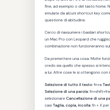
fine, ad esempio o del tasto home. N
emulate da alcuni shortcut key come
questione di abitudine.
Cerco di riassumere i basilari shortc
un Mac Pro con Leopard che ruggisc
combinazione non funzioneranno sul
Da premettere una cosa. Molte funzio
credo sia quello che spesso si inten
a lui. Altre cose le si ottengono con
Selezione di tutto il testo:
fn+a
Tast
Selezione di una parola:
fn+shift+fre
selezionare
Cancellazione di una pa
casi
Taglia, copia, incolla:
fn + X per 