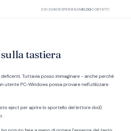
CHI SONO
ESPERIENZA
BLOG
CONTATTI
 sulla tastiera
 deficenti. Tuttavia posso immaginare - anche perchè
 un utente PC-Windows possa provare nell'utilizzare
tasto eject per aprire lo sportello del lettore dvd)
o.
 ho potuto fare a meno di notare l'assenza del tasto