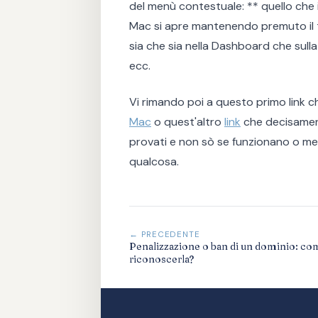
del menù contestuale: ** quello che
Mac si apre mantenendo premuto il t
sia che sia nella Dashboard che sulla 
ecc.
Vi rimando poi a questo primo link c
Mac
o quest'altro
link
che decisament
provati e non sò se funzionano o m
qualcosa.
← PRECEDENTE
Penalizzazione o ban di un dominio: co
riconoscerla?