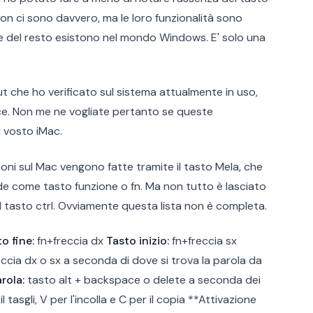
on ci sono davvero, ma le loro funzionalità sono
 del resto esistono nel mondo Windows. E' solo una
ut che ho verificato sul sistema attualmente in uso,
e. Non me ne vogliate pertanto se queste
 vosto iMac.
ni sul Mac vengono fatte tramite il tasto Mela, che
de come tasto funzione o fn. Ma non tutto è lasciato
 il tasto ctrl. Ovviamente questa lista non è completa.
o fine:
fn+freccia dx
Tasto inizio:
fn+freccia sx
ccia dx o sx a seconda di dove si trova la parola da
rola:
tasto alt + backspace o delete a seconda dei
il tasgli, V per l'incolla e C per il copia **Attivazione