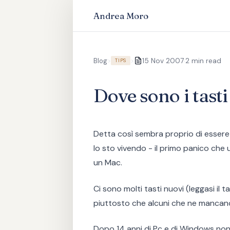
Andrea Moro
·
Blog
>
>
15 Nov 2007
2 min read
TIPS
Dove sono i tasti
Detta così sembra proprio di essere
lo sto vivendo - il primo panico che
un Mac.
Ci sono molti tasti nuovi (leggasi il 
piuttosto che alcuni che ne mancan
Dopo 14 anni di Pc e di Windows non