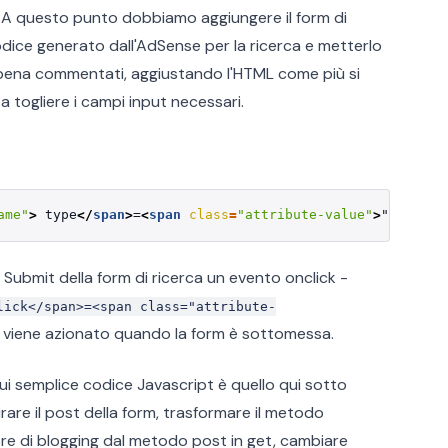
A questo punto dobbiamo aggiungere il form di
codice generato dall'AdSense per la ricerca e metterlo
pena commentati, aggiustando l'HTML come più si
 togliere i campi input necessari.
ame"
>
 type
</
span
>
=
<
span
class
=
"attribute-value"
>
"text" 
<
 Submit della form di ricerca un evento onclick -
lick</span>=<span class="attribute-
 viene azionato quando la form è sottomessa.
cui semplice codice Javascript è quello qui sotto
rare il post della form, trasformare il metodo
ore di blogging dal metodo post in get, cambiare