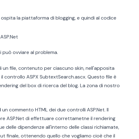
spita la piattaforma di blogging, e quindi al codice
 ASP.Net
 può ovviare al problema.
 un file, contenuto per ciascuno skin, nell'apposita
e è il controllo ASPX SubtextSearch.ascx. Questo file è
 rendering del box di ricerca del blog. La zona di nostro
 un commento HTML dei due controlli ASP.Net. Il
 ASP.Net di effettuare correttametne il rendering
 delle dipendenze all'interno delle classi richiamate,
put finale, ottenendo quello che vogliamo cioè che il