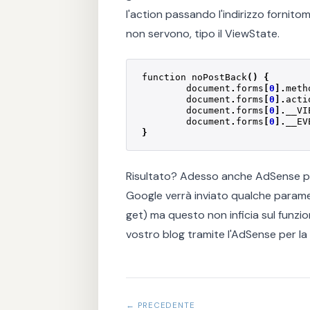
l'action passando l'indirizzo fornit
non servono, tipo il ViewState.
function
noPostBack
()
{
document
.
forms
[
0
].
meth
document
.
forms
[
0
].
acti
document
.
forms
[
0
].
__VI
document
.
forms
[
0
].
__EV
}
Risultato? Adesso anche AdSense pe
Google verrà inviato qualche parame
get) ma questo non inficia sul funz
vostro blog tramite l'AdSense per la 
← PRECEDENTE