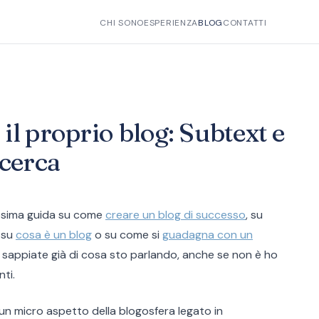
CHI SONO
ESPERIENZA
BLOG
CONTATTI
il proprio blog: Subtext e
icerca
esima guida su come
creare un blog di successo
, su
, su
cosa è un blog
o su come si
guadagna con un
ti sappiate già di cosa sto parlando, anche se non è ho
ti.
un micro aspetto della blogosfera legato in