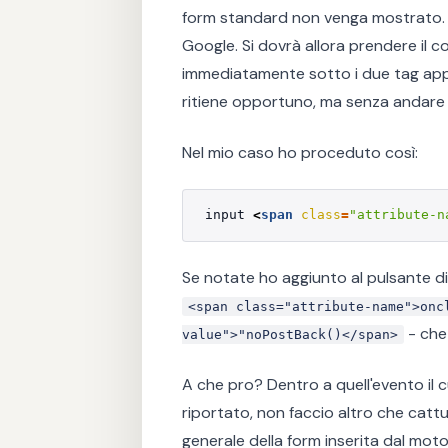
form standard non venga mostrato. 
Google. Si dovrà allora prendere il 
immediatamente sotto i due tag ap
ritiene opportuno, ma senza andare a
Nel mio caso ho proceduto così:
input 
<
span
class
=
"attribute-n
Se notate ho aggiunto al pulsante di
<span class="attribute-name">onc
- che
value">"noPostBack()</span>
A che pro? Dentro a quell'evento il 
riportato, non faccio altro che cattu
generale della form inserita dal mot