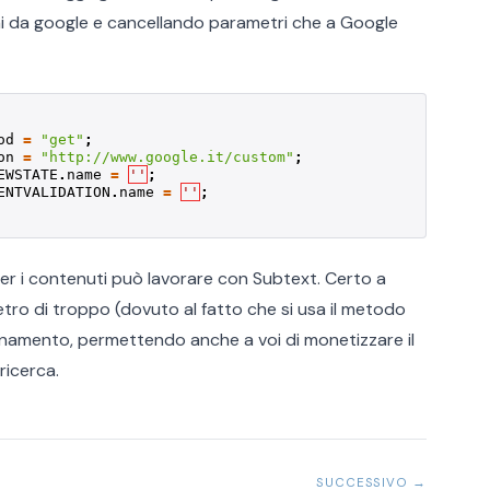
omi da google e cancellando parametri che a Google
od
=
"get"
;
on
=
"http://www.google.it/custom"
;
EWSTATE
.
name
=
''
;
ENTVALIDATION
.
name
=
''
;
r i contenuti può lavorare con Subtext. Certo a
tro di troppo (dovuto al fatto che si usa il metodo
ionamento, permettendo anche a voi di monetizzare il
ricerca.
SUCCESSIVO →