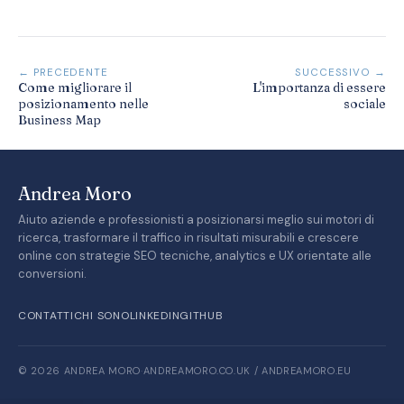
← PRECEDENTE
SUCCESSIVO →
Come migliorare il
L'importanza di essere
posizionamento nelle
sociale
Business Map
Andrea Moro
Aiuto aziende e professionisti a posizionarsi meglio sui motori di
ricerca, trasformare il traffico in risultati misurabili e crescere
online con strategie SEO tecniche, analytics e UX orientate alle
conversioni.
CONTATTI
CHI SONO
LINKEDIN
GITHUB
© 2026 ANDREA MORO
·
ANDREAMORO.CO.UK / ANDREAMORO.EU