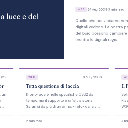
·
24 Aug 2009
·
3 min read
WEB
a luce e del
Quello che noi vediamo non
digitali vedono. La nostra pe
del buio possono cambiare 
mentre le digitali regis…
2009
8 May 2009
WEB
W
or
Tutta questione di faccia
Il 
, un
Il font-face è nelle specifiche CSS2 da
Sett
i
tempo, ma il supporto è un'altra storia.
Fla
a
Safari sì da più di un anno, Firefox dalla 3.5,
W3C
Opera in sala d'attesa.
mez
2 min read
4 mi