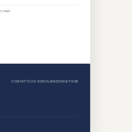
'Application Pool di IIS per far rivivere il
.
n read
CONTATTI
CHI SONO
LINKEDIN
GITHUB