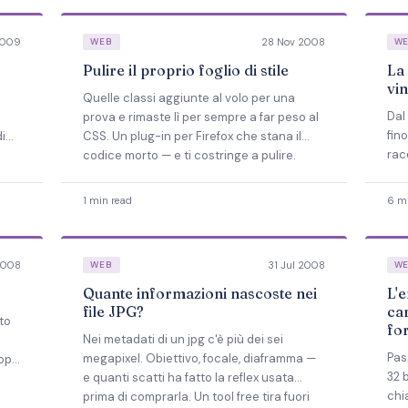
2009
28 Nov 2008
WEB
W
Pulire il proprio foglio di stile
La 
vin
Quelle classi aggiunte al volo per una
Dal
prova e rimaste lì per sempre a far peso al
fino
i
CSS. Un plug-in per Firefox che stana il
rac
codice morto — e ti costringe a pulire.
era
1 min read
6 mi
2008
31 Jul 2008
WEB
W
Quante informazioni nascoste nei
L'e
file JPG?
ca
to
fo
Nei metadati di un jpg c'è più dei sei
Pas
megapixel. Obiettivo, focale, diaframma —
Dopo
32 b
e quanti scatti ha fatto la reflex usata
chi
prima di comprarla. Un tool free tira fuori