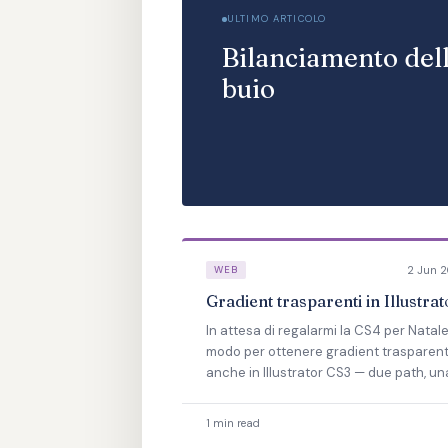
ULTIMO ARTICOLO
Bilanciamento dell
buio
2 Jun 
WEB
Gradient trasparenti in Illustrat
In attesa di regalarmi la CS4 per Natale
modo per ottenere gradient trasparent
anche in Illustrator CS3 — due path, un
maschera di opacizzazione e il gioco è
fatto.
1 min read