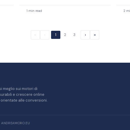
nell
tutto.
sito
1 min read
2 mi
«
‹
›
»
1
2
3
i meglio sui motori di
misurabili e crescere online
orientate alle conversioni.
/ ANDREAMORO.EU