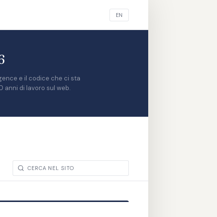
EN
6
gence e il codice che ci sta
0 anni di lavoro sul web.