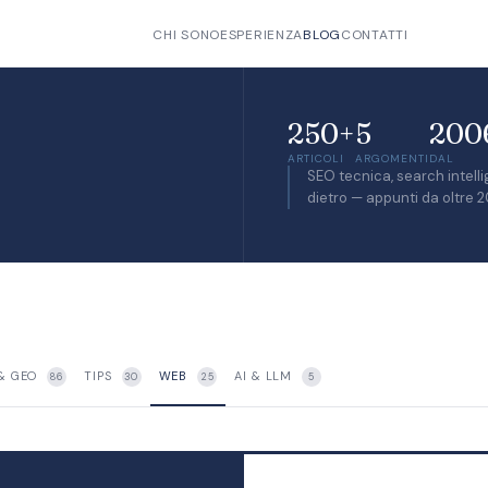
CHI SONO
ESPERIENZA
BLOG
CONTATTI
250+
5
200
ARTICOLI
ARGOMENTI
DAL
SEO tecnica, search intelli
dietro — appunti da oltre 2
 & GEO
TIPS
WEB
AI & LLM
86
30
25
5