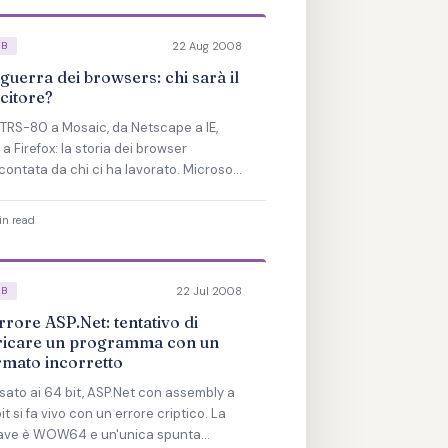
22 Aug 2008
EB
guerra dei browsers: chi sarà il
citore?
 TRS-80 a Mosaic, da Netscape a IE,
 a Firefox: la storia dei browser
contata da chi ci ha lavorato. Microsoft
 al 95% e ora scivola — chi vincerà?
n read
22 Jul 2008
EB
rrore ASP.Net: tentativo di
ricare un programma con un
rmato incorretto
sato ai 64 bit, ASP.Net con assembly a
it si fa vivo con un errore criptico. La
ave è WOW64 e un'unica spunta