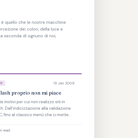
 è quello che le nostre macchine
rcezione dei colori, della luce e
a seconda di ognuno di noi,
19 Jan 2009
EB
Flash proprio non mi piace
e motivi per cui non realizzo siti in
sh. Dall'indicizzazione alla validazione
, fino al classico menù che ci mette
zo minuto a caricarsi.
n read