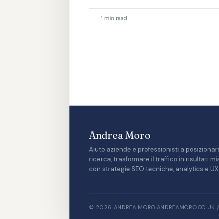
1 min read
Andrea Moro
Aiuto aziende e professionisti a posizionars
ricerca, trasformare il traffico in risultati 
con strategie SEO tecniche, analytics e UX 
© 2026 ANDREA MORO
·
ANDREAMORO.CO.UK 