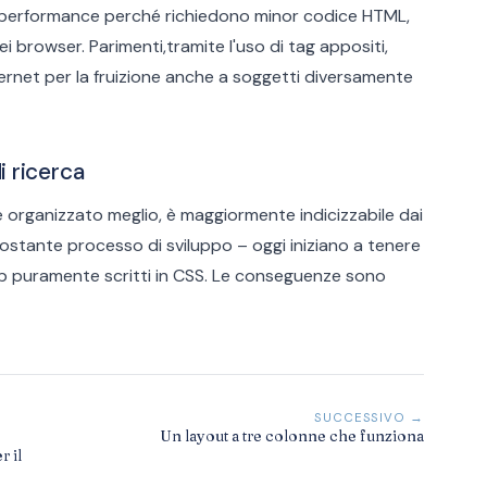
ri performance perché richiedono minor codice HTML,
i browser. Parimenti,tramite l'uso di tag appositi,
ternet per la fruizione anche a soggetti diversamente
i ricerca
o e organizzato meglio, è maggiormente indicizzabile dai
 costante processo di sviluppo – oggi iniziano a tenere
eb puramente scritti in CSS. Le conseguenze sono
SUCCESSIVO →
Un layout a tre colonne che funziona
r il