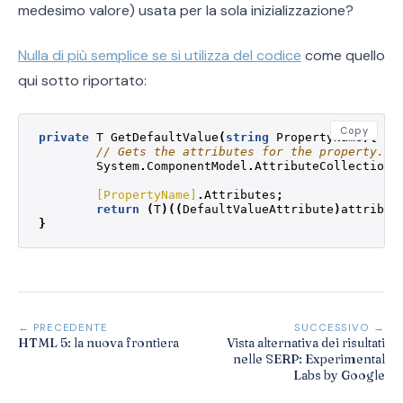
medesimo valore) usata per la sola inizializzazione?
Nulla di più semplice se si utilizza del codice
come quello
qui sotto riportato:
Copy
private
T
GetDefaultValue
(
string
PropertyName
){
// Gets the attributes for the property.
System
.
ComponentModel
.
AttributeCollection
[PropertyName]
.
Attributes
;
return
(
T
)((
DefaultValueAttribute
)
attribut
}
← PRECEDENTE
SUCCESSIVO →
HTML 5: la nuova frontiera
Vista alternativa dei risultati
nelle SERP: Experimental
Labs by Google