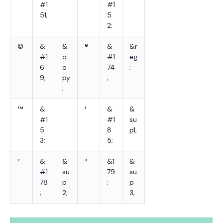
#1
#1
51;
5
2;
©
&
&
®
&
&r
#1
c
#1
eg
6
o
74
;
9;
py
;
;
™
&
¹
&
&
#1
#1
su
5
8
p1;
3;
5;
²
&
&
³
&1
&
#1
su
79
su
78
p
;
p
;
2;
3;