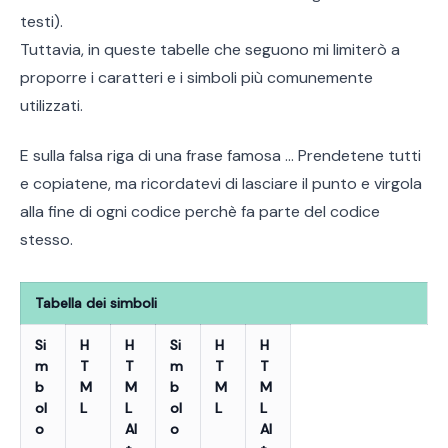
testi).
Tuttavia, in queste tabelle che seguono mi limiterò a
proporre i caratteri e i simboli più comunemente
utilizzati.
E sulla falsa riga di una frase famosa … Prendetene tutti
e copiatene, ma ricordatevi di lasciare il punto e virgola
alla fine di ogni codice perchè fa parte del codice
stesso.
Tabella dei simboli
Si
H
H
Si
H
H
m
T
T
m
T
T
b
M
M
b
M
M
ol
L
L
ol
L
L
o
Al
o
Al