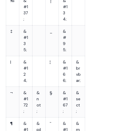
‰
&
†
&
#1
#1
37
3
;
4;
‡
&
_
&
#1
#
3
9
5;
5;
|
&
¦
&
&
#1
#1
br
2
6
vb
4;
6;
ar;
¬
&
&
§
&
&
#1
n
#1
se
72
ot
67
ct
;
;
;
;
¶
&
&
¯
&
&
#1
pil
#1
m