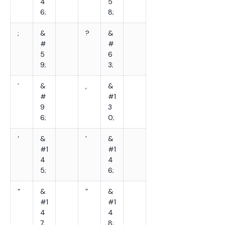
4
5
6;
8;
;
&
?
&
#
#
5
6
9;
3;
`
&
‚
&
#
#1
9
3
6;
0;
‘
&
’
&
#1
#1
4
4
5;
6;
“
&
”
&
#1
#1
4
4
7;
8;