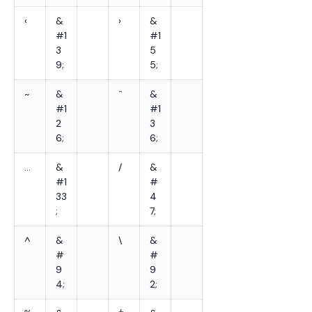
‹
&
›
&
#1
#1
3
5
9;
5;
~
&
ˆ
&
#1
#1
2
3
6;
6;
…
&
/
&
#1
#
33
4
;
7;
^
&
\
&
#
#
9
9
4;
2;