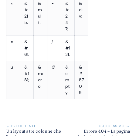
×
&
&
÷
&
&
#
m
#
di
21
ul
2
v;
5;
t;
4
7;
=
&
ƒ
&
#
#1
61;
31;
µ
&
&
∅
&
&
#1
mi
e
#
81;
cr
m
87
o;
pt
0
y;
9;
← PRECEDENTE
SUCCESSIVO →
Un layout a tre colonne che
Errore 404 – La pagina