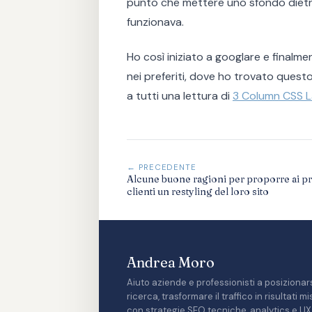
punto che mettere uno sfondo dietr
funzionava.
Ho così iniziato a googlare e final
nei preferiti, dove ho trovato questo 
a tutti una lettura di
3 Column CSS 
← PRECEDENTE
Alcune buone ragioni per proporre ai p
clienti un restyling del loro sito
Andrea Moro
Aiuto aziende e professionisti a posizionars
ricerca, trasformare il traffico in risultati 
con strategie SEO tecniche, analytics e UX 