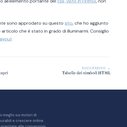
o all'elemento portante del
css, visto in Firefox
, non
mente sono approdato su questo
sito
, che ho aggiunto
articolo che è stato in grado di illuminarmi. Consiglio
Layout
SUCCESSIVO →
ropri
Tabelle dei simboli HTML
i meglio sui motori di
misurabili e crescere online
orientate alle conversioni.