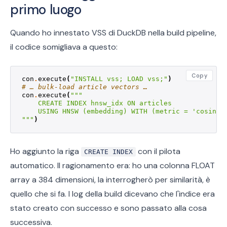
primo luogo
Quando ho innestato VSS di DuckDB nella build pipeline,
il codice somigliava a questo:
Copy
con
.
execute
(
"INSTALL vss; LOAD vss;"
)
# … bulk-load article vectors …
con
.
execute
(
"""
    CREATE INDEX hnsw_idx ON articles
    USING HNSW (embedding) WITH (metric = 'cosine'
"""
)
Ho aggiunto la riga
con il pilota
CREATE INDEX
automatico. Il ragionamento era: ho una colonna FLOAT
array a 384 dimensioni, la interrogherò per similarità, è
quello che si fa. I log della build dicevano che l'indice era
stato creato con successo e sono passato alla cosa
successiva.