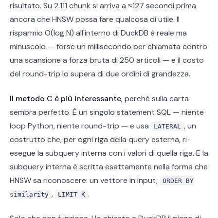
risultato. Su 2.111 chunk si arriva a ≈127 secondi prima
ancora che HNSW possa fare qualcosa di utile. Il
risparmio O(log N) all'interno di DuckDB è reale ma
minuscolo — forse un millisecondo per chiamata contro
una scansione a forza bruta di 250 articoli — e il costo
del round-trip lo supera di due ordini di grandezza.
Il metodo C è più interessante
, perché sulla carta
sembra perfetto. È un singolo statement SQL — niente
loop Python, niente round-trip — e usa
, un
LATERAL
costrutto che, per ogni riga della query esterna, ri-
esegue la subquery interna con i valori di quella riga. E la
subquery interna è scritta esattamente nella forma che
HNSW sa riconoscere: un vettore in input,
ORDER BY
,
.
similarity
LIMIT K