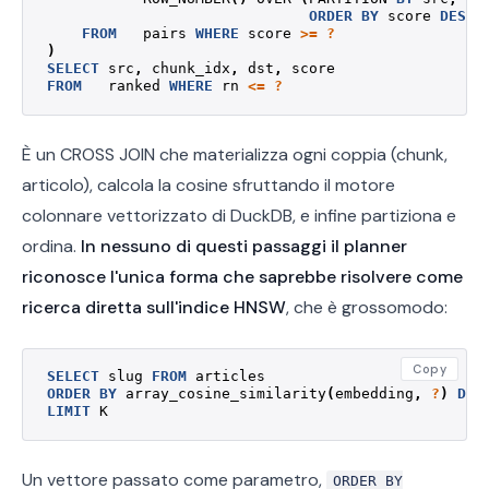
ORDER
BY
score
DESC
)
FROM
pairs
WHERE
score
>=
?
)
SELECT
src
,
chunk_idx
,
dst
,
score
FROM
ranked
WHERE
rn
<=
?
È un CROSS JOIN che materializza ogni coppia (chunk,
articolo), calcola la cosine sfruttando il motore
colonnare vettorizzato di DuckDB, e infine partiziona e
ordina.
In nessuno di questi passaggi il planner
riconosce l'unica forma che saprebbe risolvere come
ricerca diretta sull'indice HNSW
, che è grossomodo:
Copy
SELECT
slug
FROM
articles
ORDER
BY
array_cosine_similarity
(
embedding
,
?
)
DES
LIMIT
K
Un vettore passato come parametro,
ORDER BY