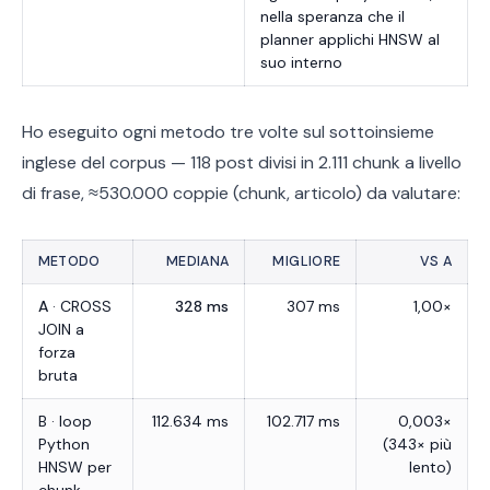
nella speranza che il
planner applichi HNSW al
suo interno
Ho eseguito ogni metodo tre volte sul sottoinsieme
inglese del corpus — 118 post divisi in 2.111 chunk a livello
di frase, ≈530.000 coppie (chunk, articolo) da valutare:
METODO
MEDIANA
MIGLIORE
VS A
A
· CROSS
328 ms
307 ms
1,00×
JOIN a
forza
bruta
B · loop
112.634 ms
102.717 ms
0,003×
Python
(343× più
HNSW per
lento)