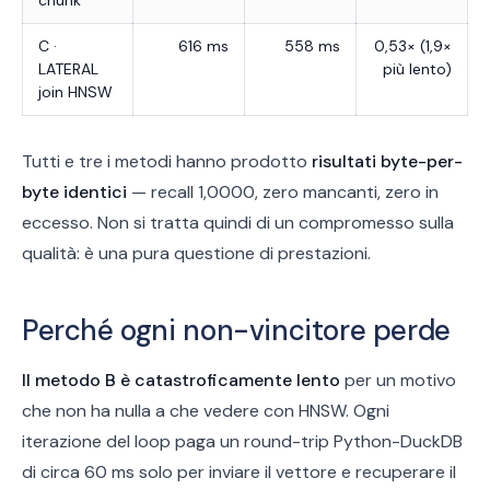
chunk
C ·
616 ms
558 ms
0,53× (1,9×
LATERAL
più lento)
join HNSW
Tutti e tre i metodi hanno prodotto
risultati byte-per-
byte identici
— recall 1,0000, zero mancanti, zero in
eccesso. Non si tratta quindi di un compromesso sulla
qualità: è una pura questione di prestazioni.
Perché ogni non-vincitore perde
Il metodo B è catastroficamente lento
per un motivo
che non ha nulla a che vedere con HNSW. Ogni
iterazione del loop paga un round-trip Python-DuckDB
di circa 60 ms solo per inviare il vettore e recuperare il