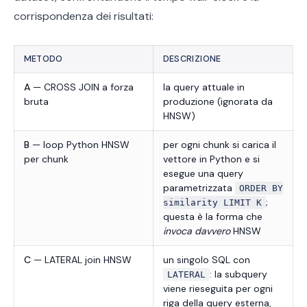
corrispondenza dei risultati:
METODO
DESCRIZIONE
A
— CROSS JOIN a forza
la query attuale in
bruta
produzione (ignorata da
HNSW)
B
— loop Python HNSW
per ogni chunk si carica il
per chunk
vettore in Python e si
esegue una query
parametrizzata
ORDER BY
;
similarity LIMIT K
questa è la forma che
invoca davvero
HNSW
C
— LATERAL join HNSW
un singolo SQL con
: la subquery
LATERAL
viene rieseguita per ogni
riga della query esterna,