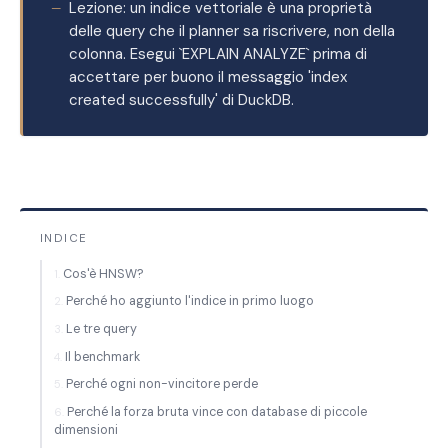
Lezione: un indice vettoriale è una proprietà
delle query che il planner sa riscrivere, non della
colonna. Esegui `EXPLAIN ANALYZE` prima di
accettare per buono il messaggio 'index
created successfully' di DuckDB.
INDICE
Cos'è HNSW?
Perché ho aggiunto l'indice in primo luogo
Le tre query
Il benchmark
Perché ogni non-vincitore perde
Perché la forza bruta vince con database di piccole
dimensioni