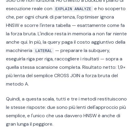
Solo che non funziona. Ho chiesto a DuckDB il piano di
esecuzione reale con
e ho scoperto
EXPLAIN ANALYZE
che, per ogni chunk di partenza, l'optimiser ignora
HNSW e scorre l'intera tabella — esattamente come fa
la forza bruta. L'indice resta in memoria a non far niente
anche qui. In più, la query paga il costo aggiuntivo della
macchineria
— preparare la subquery,
LATERAL
eseguirla riga per riga, raccogliere i risultati — sopra a
quella stessa scansione completa. Risultato netto: 1,9×
più lenta del semplice CROSS JOIN a forza bruta del
metodo A.
Quindi, a questa scala, tutti e tre i metodi restituiscono
le stesse risposte: due sono più lenti dell'approccio più
semplice, e l'unico che usa davvero HNSW è anche di
gran lunga il peggiore.