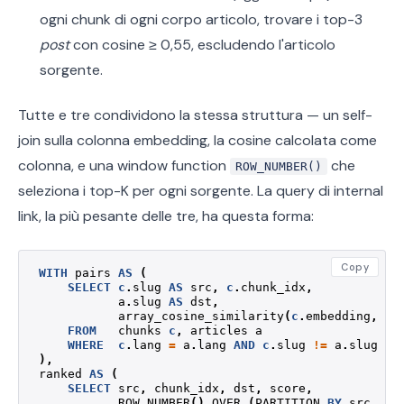
ogni chunk di ogni corpo articolo, trovare i top-3
post
con cosine ≥ 0,55, escludendo l'articolo
sorgente.
Tutte e tre condividono la stessa struttura — un self-
join sulla colonna embedding, la cosine calcolata come
colonna, e una window function
che
ROW_NUMBER()
seleziona i top-K per ogni sorgente. La query di internal
link, la più pesante delle tre, ha questa forma:
Copy
WITH
pairs
AS
(
SELECT
c
.
slug
AS
src
,
c
.
chunk_idx
,
a
.
slug
AS
dst
,
array_cosine_similarity
(
c
.
embedding
,
a
.
FROM
chunks
c
,
articles
a
WHERE
c
.
lang
=
a
.
lang
AND
c
.
slug
!=
a
.
slug
),
ranked
AS
(
SELECT
src
,
chunk_idx
,
dst
,
score
,
ROW_NUMBER
()
OVER
(
PARTITION
BY
src
,
ch