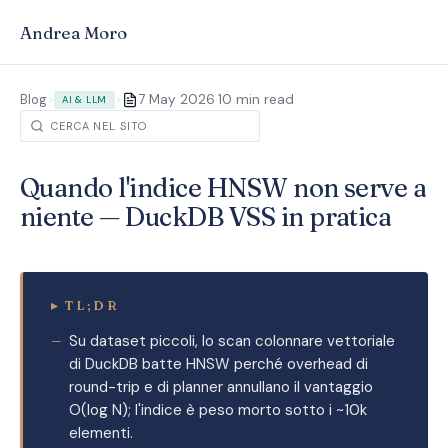
Andrea Moro
·
Blog
>
>
7 May 2026
10 min read
AI & LLM
Quando l'indice HNSW non serve a
niente — DuckDB VSS in pratica
▸
TL;DR
Su dataset piccoli, lo scan colonnare vettoriale
di DuckDB batte HNSW perché overhead di
round-trip e di planner annullano il vantaggio
O(log N); l'indice è peso morto sotto i ~10k
elementi.