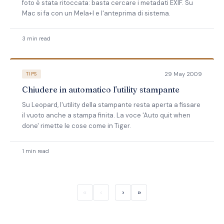
foto è stata ritoccata: basta cercare i metadati EXIF. Su
Mac si fa con un Mela+I e l'anteprima di sistema.
3 min read
29 May 2009
TIPS
Chiudere in automatico l'utility stampante
Su Leopard, l'utility della stampante resta aperta a fissare
il vuoto anche a stampa finita. La voce 'Auto quit when
done' rimette le cose come in Tiger.
1 min read
«
‹
›
»