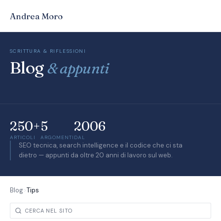
Andrea Moro
SCRITTURA & RIFLESSIONI
Blog
& appunti
250+
5
2006
ARTICOLI
ARGOMENTI
DAL
SEO tecnica, search intelligence e il codice che ci sta
dietro — appunti da oltre 20 anni di lavoro sul web.
Blog
>
Tips