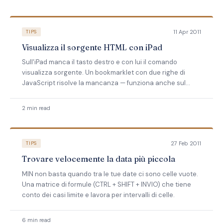
11 Apr 2011
TIPS
Visualizza il sorgente HTML con iPad
Sull'iPad manca il tasto destro e con lui il comando
visualizza sorgente. Un bookmarklet con due righe di
JavaScript risolve la mancanza — funziona anche sul
browser desktop.
2 min read
27 Feb 2011
TIPS
Trovare velocemente la data più piccola
MIN non basta quando tra le tue date ci sono celle vuote.
Una matrice di formule (CTRL + SHIFT + INVIO) che tiene
conto dei casi limite e lavora per intervalli di celle.
6 min read