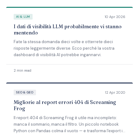
10 Apr 2026
AI & LLM
I dati di visibilità LLM probabilmente vi stanno
mentendo
Fate la stessa domanda dieci volte e otterrete dieci
risposte leggermente diverse. Ecco perché la vostra
dashboard di visibilità AI potrebbe ingannarvi.
2 min read
12 Apr 2020
SEO & GEO
Migliorie al report errori 404 di Screaming
Frog
Il report 404 di Screaming Frog è utile ma incompleto:
manca il sommario, manca il filtro. Un piccolo notebook
Python con Pandas colma il vuoto — e trasforma l'export in
qualcosa che il content team leggerà davvero.