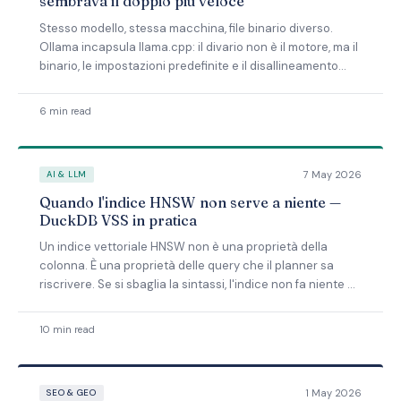
sembrava il doppio più veloce
Stesso modello, stessa macchina, file binario diverso.
Ollama incapsula llama.cpp: il divario non è il motore, ma il
binario, le impostazioni predefinite e il disallineamento
della versione.
6 min read
7 May 2026
AI & LLM
Quando l'indice HNSW non serve a niente —
DuckDB VSS in pratica
Un indice vettoriale HNSW non è una proprietà della
colonna. È una proprietà delle query che il planner sa
riscrivere. Se si sbaglia la sintassi, l'indice non fa niente —
anche quando l'SQL sembra beneficiarne.
10 min read
1 May 2026
SEO & GEO