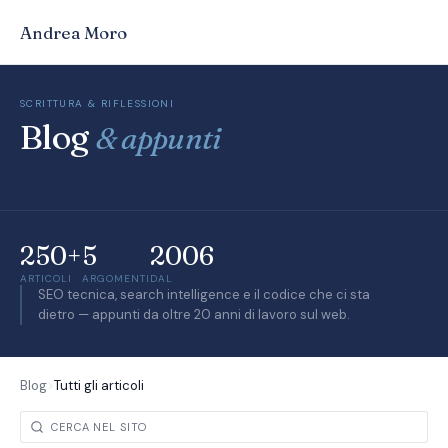
Andrea Moro
SCRITTURA & RIFLESSIONI
Blog
& appunti
250+
5
2006
ARTICOLI
ARGOMENTI
DAL
SEO tecnica, search intelligence e il codice che ci sta
dietro — appunti da oltre 20 anni di lavoro sul web.
Blog
>
Tutti gli articoli