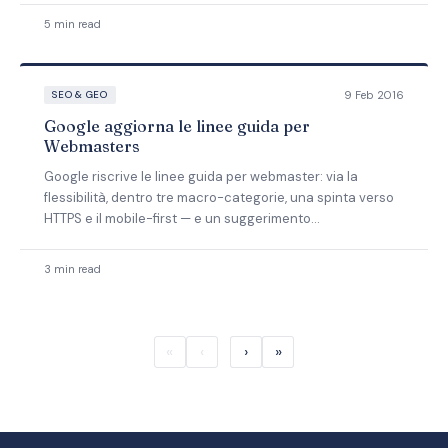
5 min read
9 Feb 2016
SEO & GEO
Google aggiorna le linee guida per
Webmasters
Google riscrive le linee guida per webmaster: via la
flessibilità, dentro tre macro-categorie, una spinta verso
HTTPS e il mobile-first — e un suggerimento
contraddittorio sui link che, no, non mi convince.
3 min read
«
‹
›
»