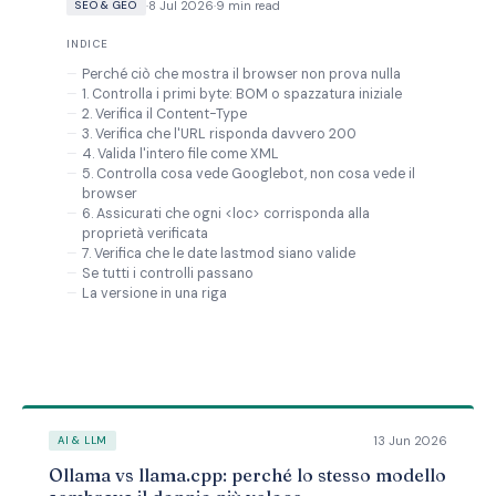
·
8 Jul 2026
·
9 min read
SEO & GEO
INDICE
Perché ciò che mostra il browser non prova nulla
1. Controlla i primi byte: BOM o spazzatura iniziale
2. Verifica il Content-Type
3. Verifica che l'URL risponda davvero 200
4. Valida l'intero file come XML
5. Controlla cosa vede Googlebot, non cosa vede il
browser
6. Assicurati che ogni <loc> corrisponda alla
proprietà verificata
7. Verifica che le date lastmod siano valide
Se tutti i controlli passano
La versione in una riga
13 Jun 2026
AI & LLM
Ollama vs llama.cpp: perché lo stesso modello